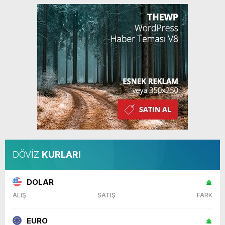
DÖVİZ
KURLARI
DOLAR
ALIŞ
SATIŞ
FARK
EURO