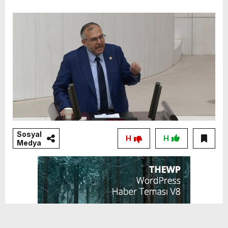
Sosyal
H
H
Medya