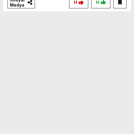
H
H
Medya
​BAŞKAN ALAKUŞ’TAN ANKARA’YA
ÇAĞRI: “HATAY İÇİN ÖZEL AFET YASASI
BİR TERCİH DEĞİL,