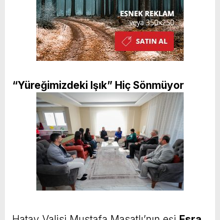
“Yüreğimizdeki Işık” Hiç Sönmüyor
Hatay Valisi Mustafa Masatlı’nın eşi
Esra