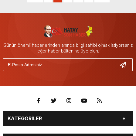
Günün önemli haberlerinden anında bilgi sahibi olmak istiyorsanız
eğer haber bültenine üye olun.
KATEGORİLER
GÜNDEM
DÜNYA