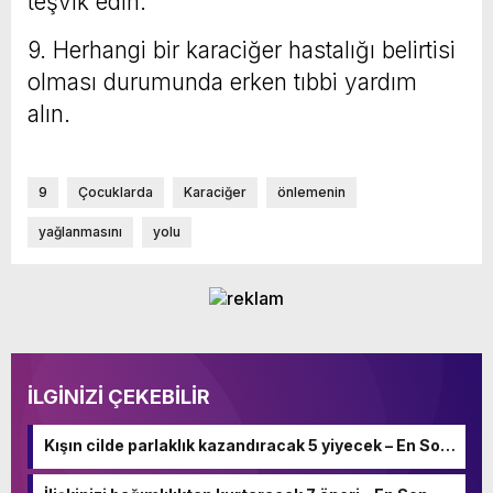
teşvik edin.
9. Herhangi bir karaciğer hastalığı belirtisi
olması durumunda erken tıbbi yardım
alın.
9
Çocuklarda
Karaciğer
önlemenin
yağlanmasını
yolu
İLGİNİZİ ÇEKEBİLİR
Kışın cilde parlaklık kazandıracak 5 yiyecek – En Son
Haber