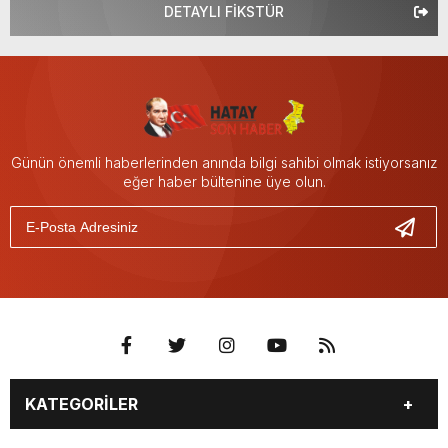
DETAYLI FİKSTÜR
Günün önemli haberlerinden anında bilgi sahibi olmak istiyorsanız
eğer haber bültenine üye olun.
KATEGORİLER